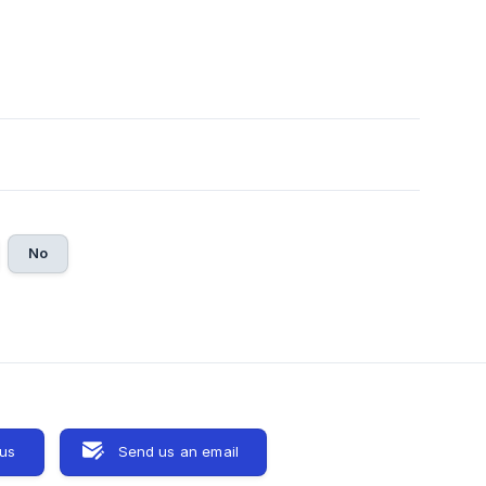
No
 us
Send us an email