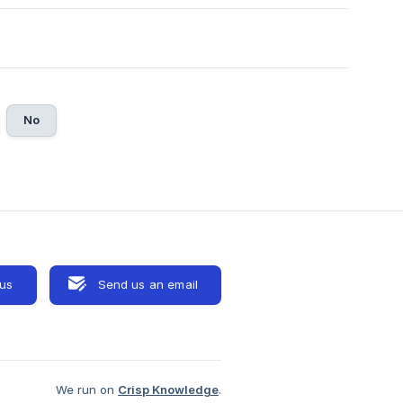
No
 us
Send us an email
We run on
Crisp Knowledge
.