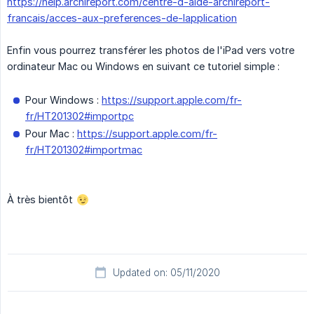
https://help.archireport.com/centre-d-aide-archireport-
francais/acces-aux-preferences-de-lapplication
Enfin vous pourrez transférer les photos de l'iPad vers votre
ordinateur Mac ou Windows en suivant ce tutoriel simple :
Pour Windows :
https://support.apple.com/fr-
fr/HT201302#importpc
Pour Mac :
https://support.apple.com/fr-
fr/HT201302#importmac
À très bientôt
Updated on: 05/11/2020