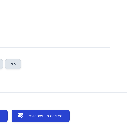
0
No
s
Envíanos un correo