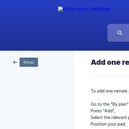
Add one r
Inicio
To add one remark p
Go to the "By plan"
Press "Add",
Select the relevant 
Position your pad,