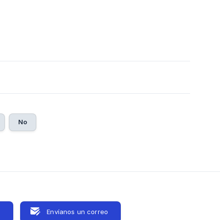
0
No
s
Envíanos un correo