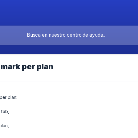
emark per plan
er plan:
 tab,
plan,