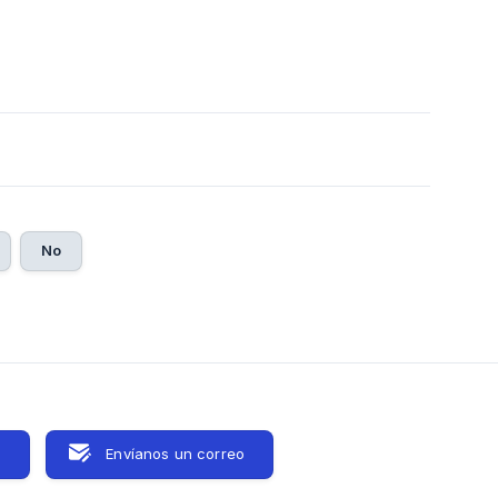
0
No
s
Envíanos un correo