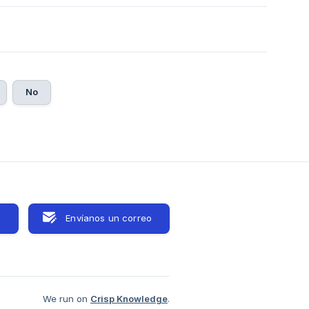
0
No
s
Envíanos un correo
We run on
Crisp Knowledge
.