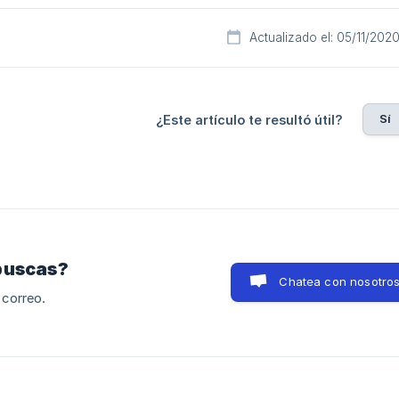
Actualizado el: 05/11/202
Sí
¿Este artículo te resultó útil?
buscas?
Chatea con nosotro
 correo.