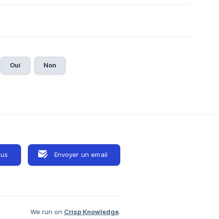
Oui
Non
ous
Envoyer un email
We run on
Crisp Knowledge
.