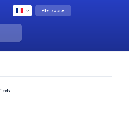
Aller au site
" tab.