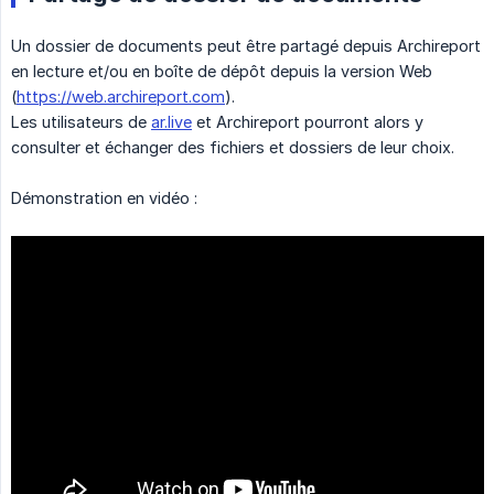
Un dossier de documents peut être partagé depuis Archireport
en lecture et/ou en boîte de dépôt depuis la version Web
(
https://web.archireport.com
).
Les utilisateurs de
ar.live
et Archireport pourront alors y
consulter et échanger des fichiers et dossiers de leur choix.
Démonstration en vidéo :