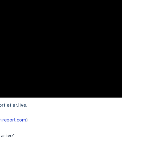
hireport.com
)
ar.live"