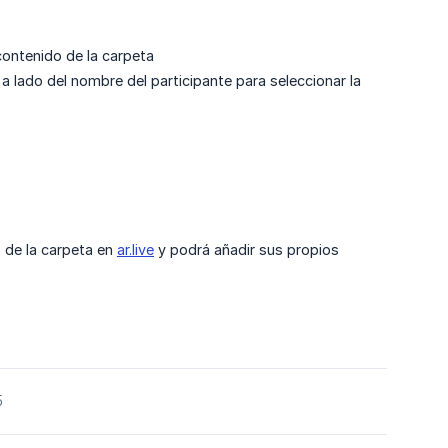
contenido de la carpeta
 a lado del nombre del participante para seleccionar la
o de la carpeta en
ar.live
y podrá añadir sus propios
5