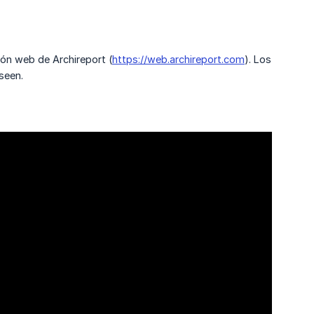
ión web de Archireport (
https://web.archireport.com
). Los
seen.