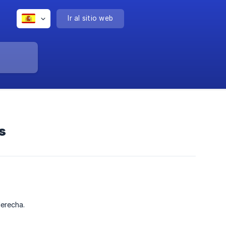
Ir al sitio web
s
derecha.