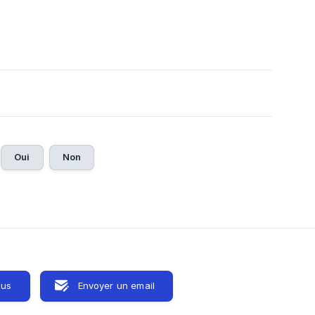
Oui
Non
ous
Envoyer un email